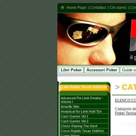
Home Page
|
Contattaci
|
Chi siamo
|
Com
Libri Poker
Accessori Poker
Guide o
>
CAT
Libri Poker Texas Hold'em
Advanced Pot Limit Omaha -
ELENCO CO
Volume I
Amarillo Slim
Categorie dei
Analytical No-Limit Hold 'em
Poker Teori
Cash Games Vol.1
Cash Games Vol.2
Check Raising The Devil
Corso Rapido Texas Hold'em
Cyber Poker