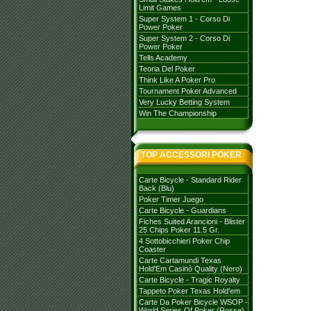
Limit Games
Super System 1 - Corso Di
Power Poker
Super System 2 - Corso Di
Power Poker
Tells Academy
Teoria Del Poker
Think Like A Poker Pro
Tournament Poker Advanced
Very Lucky Betting System
Win The Championship
TOP ACCESSORI POKER
Carte Bicycle - Standard Rider
Back (Blu)
Poker Timer Juego
Carte Bicycle - Guardians
Fiches Suited Arancioni - Blister
25 Chips Poker 11.5 Gr.
4 Sottobicchieri Poker Chip
Coaster
Carte Cartamundi Texas
Hold'Em Casinò Quality (Nero)
Carte Bicycle - Tragic Royalty
Tappeto Poker Texas Hold'em
Carte Da Poker Bicycle WSOP -
World Series Of Poker (rosse)