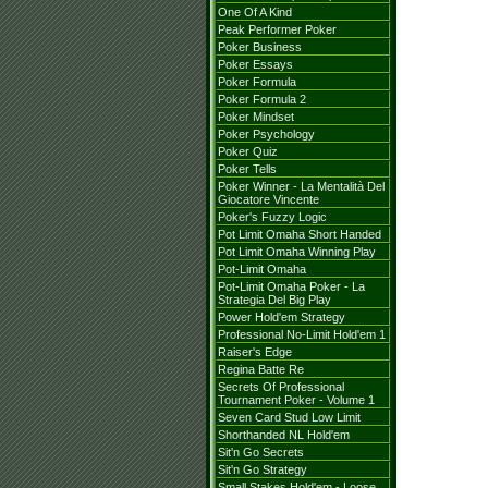
One Of A Kind
Peak Performer Poker
Poker Business
Poker Essays
Poker Formula
Poker Formula 2
Poker Mindset
Poker Psychology
Poker Quiz
Poker Tells
Poker Winner - La Mentalità Del
Giocatore Vincente
Poker's Fuzzy Logic
Pot Limit Omaha Short Handed
Pot Limit Omaha Winning Play
Pot-Limit Omaha
Pot-Limit Omaha Poker - La
Strategia Del Big Play
Power Hold'em Strategy
Professional No-Limit Hold'em 1
Raiser's Edge
Regina Batte Re
Secrets Of Professional
Tournament Poker - Volume 1
Seven Card Stud Low Limit
Shorthanded NL Hold'em
Sit'n Go Secrets
Sit'n Go Strategy
Small Stakes Hold'em - Loose