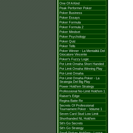
One Of A Kind
Peak Performer Poker
Poker Business
Poker Essays
Poker Formula
Poker Formula 2
Poker Mindset
Poker Psychology
Poker Quiz
Poker Tells
Poker Winner - La Mentalità Del
Giocatore Vincente
Poker's Fuzzy Logic
Pot Limit Omaha Short Handed
Pot Limit Omaha Winning Play
Pot-Limit Omaha
Pot-Limit Omaha Poker - La
Strategia Del Big Play
Power Hold'em Strategy
Professional No-Limit Hold'em 1
Raiser's Edge
Regina Batte Re
Secrets Of Professional
Tournament Poker - Volume 1
Seven Card Stud Low Limit
Shorthanded NL Hold'em
Sit'n Go Secrets
Sit'n Go Strategy
Small Stakes Hold'em - Loose