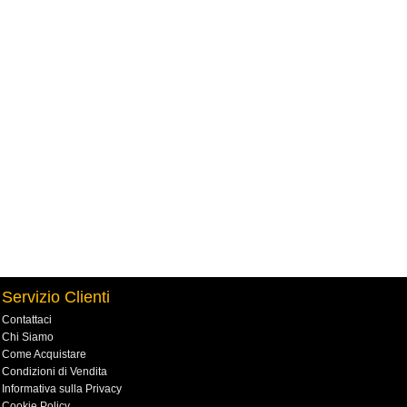
Servizio Clienti
Contattaci
Chi Siamo
Come Acquistare
Condizioni di Vendita
Informativa sulla Privacy
Cookie Policy