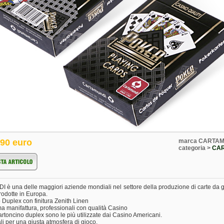
,90 euro
marca
CARTAM
categoria >
CAR
 una delle maggiori aziende mondiali nel settore della produzione di carte da 
rodotte in Europa.
o Duplex con finitura Zenith Linen
ima manifattura, professionali con qualità Casino
cartoncino duplex sono le più utilizzate dai Casino Americani.
li per una giusta atmosfera di gioco.