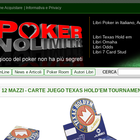
e Acquistare
|
Informativa e Privacy
Libri Poker
in Italiano,
A
Libri Texas Hold em
Libri Omaha
Libri Odds
Libri 7 Card Stud
nLine
News e Articoli
Poker Room
Autori Libri
CERCA
 12 MAZZI - CARTE JUEGO TEXAS HOLD'EM TOURNAME