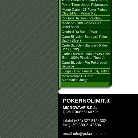
Poker Timer Juego Pokerstars
Monte Carlo - 25 Poker Fiches
Clay 14 Gr. (Valore 0,25)
Occhiali Da Sole - Rainbow
Modiano - 100 Fiches Dice
Valori Bassi
Occhiali Da Sole - River
Carte Bicycle - Standard Rider
Back (Silver)
Carte Bicycle - Standard Rider
Back (Pink)
Carte Fournier 2800 Texas Hold
'Em - 100% Plastica (rosse)
Carte Bicycle - Pro Pokerpeek
(Rosso)
Juego - Card Guard Jolly Joker
Mescolatore Di Carte
Automatico Juego
POKERNOLIMIT.it
MICROWAVE S.R.L.
P.IVA
IT06856140725
infotel
(+39) 327 8154332
fax
(+39) 080 2142686
email
info@pokernolimit.it