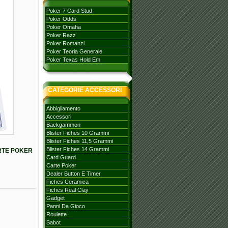
Poker 7 Card Stud
Poker Odds
Poker Omaha
Poker Razz
Poker Romanzi
Poker Teoria Generale
Poker Texas Hold Em
CATEGORIE ACCESSORI
Abbigliamento
Accessori
Backgammon
Blister Fiches 10 Grammi
Blister Fiches 11,5 Grammi
Blister Fiches 14 Grammi
TE POKER
Card Guard
Carte Poker
Dealer Button E Timer
Fiches Ceramica
Fiches Real Clay
Gadget
Panni Da Gioco
Roulette
Sabot