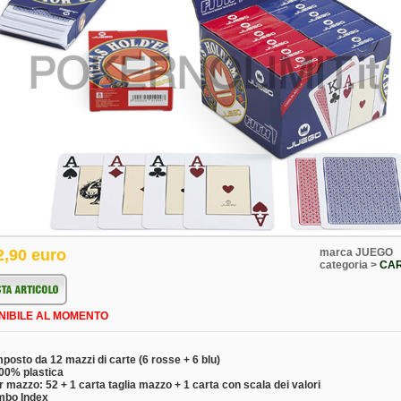
2,90 euro
marca
JUEGO
categoria >
CAR
NIBILE AL MOMENTO
posto da 12 mazzi di carte (6 rosse + 6 blu)
100% plastica
r mazzo: 52 + 1 carta taglia mazzo + 1 carta con scala dei valori
umbo Index