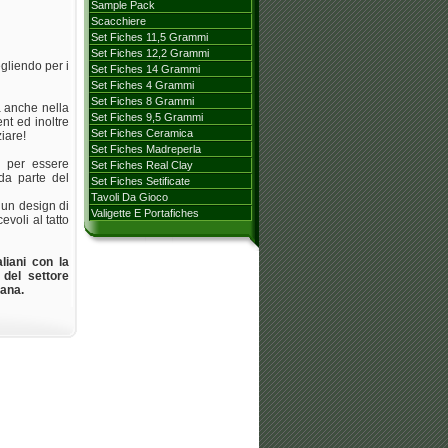
Sample Pack
Scacchiere
Set Fiches 11,5 Grammi
Set Fiches 12,2 Grammi
gliendo per i
Set Fiches 14 Grammi
Set Fiches 4 Grammi
Set Fiches 8 Grammi
 anche nella
Set Fiches 9,5 Grammi
nt ed inoltre
Set Fiches Ceramica
ziare!
Set Fiches Madreperla
 per essere
Set Fiches Real Clay
 da parte del
Set Fiches Setificate
Tavoli Da Gioco
 un design di
Valigette E Portafiches
evoli al tatto
liani con la
 del settore
iana.