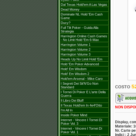
Dal Texas Hold'em A Las Vegas
Dead Money
Dominate NL Hold 'em Cash
Game
Ducy?
Full Tilt Poker - Guida Alla
Strategia
Harrington Online Cash Games
- No Limit Hold 'em 6-Max
Harrington Volume 1
Harrington Volume 2
Harrington Volume 3
Heads Up No Limit Hold 'em
Hold 'em Poker Advanced
Hold' Em Wisdom
Hold' Em Wisdom 2
Hold'em Arsenal - Mike Caro
I Segreti Dei Sit’N’Go Non
5
COSTO
Standard
I Tornei Di Poker E L'arte Della
Guerra
Il Libro Dei Bluff
Il Texas Hold'em In 4e4'otto
NON DISPO
I'm All In
Inside Poker Mind
Internet - Vincere I Tornei Di
Display, com
Poker Vol. 3
Materiale: 
Internet - Vincere I Tornei Di
Nr. Carte pe
Poker Vol. 1
Indici : 2 J