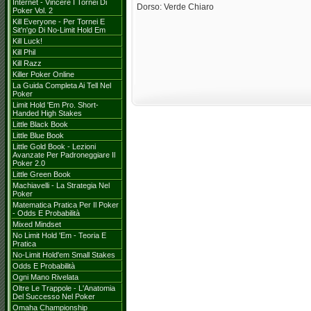
Internet - Vincere I Tornei Di
Dorso: Verde Chiaro
Poker Vol. 2
Kill Everyone - Per Tornei E
Sit'n'go Di No-Limit Hold Em
Kill Luck!
Kill Phil
Kill Razz
Killer Poker Online
La Guida Completa Ai Tell Nel
Poker
Limit Hold 'em Pro. Short-
Handed High Stakes
Little Black Book
Little Blue Book
Little Gold Book - Lezioni
Avanzate Per Padroneggiare Il
Poker 2.0
Little Green Book
Machiavelli - La Strategia Nel
Poker
Matematica Pratica Per Il Poker
- Odds E Probabilità
Mixed Mindset
No Limit Hold 'em - Teoria E
Pratica
No-Limit Hold'em Small Stakes
Odds E Probabilità
Ogni Mano Rivelata
Oltre Le Trappole - L'Anatomia
Del Successo Nel Poker
Omaha Championship