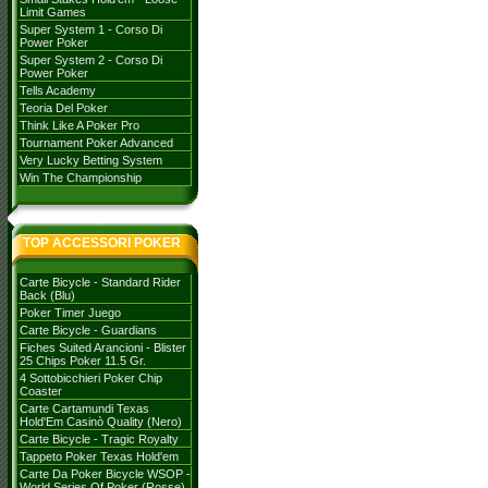
Limit Games
Super System 1 - Corso Di
Power Poker
Super System 2 - Corso Di
Power Poker
Tells Academy
Teoria Del Poker
Think Like A Poker Pro
Tournament Poker Advanced
Very Lucky Betting System
Win The Championship
TOP ACCESSORI POKER
Carte Bicycle - Standard Rider
Back (Blu)
Poker Timer Juego
Carte Bicycle - Guardians
Fiches Suited Arancioni - Blister
25 Chips Poker 11.5 Gr.
4 Sottobicchieri Poker Chip
Coaster
Carte Cartamundi Texas
Hold'Em Casinò Quality (Nero)
Carte Bicycle - Tragic Royalty
Tappeto Poker Texas Hold'em
Carte Da Poker Bicycle WSOP -
World Series Of Poker (rosse)