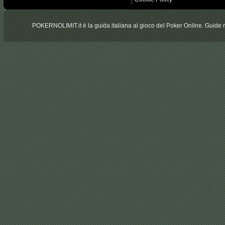
POKERNOLIMIT.it è la guida italiana al gioco del Poker Online. Guide 