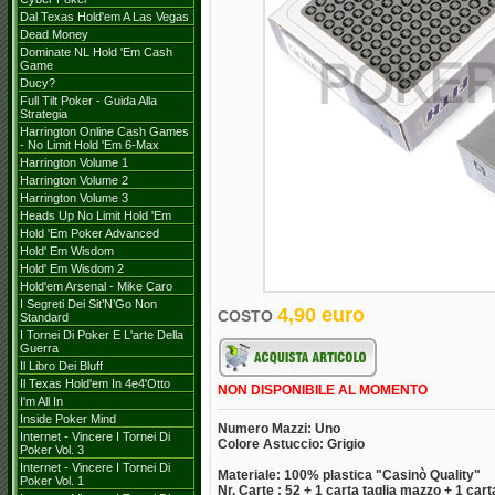
Dal Texas Hold'em A Las Vegas
Dead Money
Dominate NL Hold 'em Cash
Game
Ducy?
Full Tilt Poker - Guida Alla
Strategia
Harrington Online Cash Games
- No Limit Hold 'em 6-Max
Harrington Volume 1
Harrington Volume 2
Harrington Volume 3
Heads Up No Limit Hold 'em
Hold 'em Poker Advanced
Hold' Em Wisdom
Hold' Em Wisdom 2
Hold'em Arsenal - Mike Caro
I Segreti Dei Sit’N’Go Non
4,90 euro
COSTO
Standard
I Tornei Di Poker E L'arte Della
Guerra
Il Libro Dei Bluff
Il Texas Hold'em In 4e4'otto
NON DISPONIBILE AL MOMENTO
I'm All In
Inside Poker Mind
Numero Mazzi: Uno
Internet - Vincere I Tornei Di
Colore Astuccio: Grigio
Poker Vol. 3
Internet - Vincere I Tornei Di
Materiale: 100% plastica "Casinò Quality"
Poker Vol. 1
Nr. Carte : 52 + 1 carta taglia mazzo + 1 cart