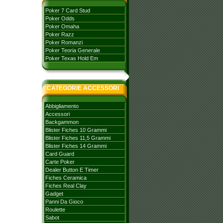
Poker 7 Card Stud
Poker Odds
Poker Omaha
Poker Razz
Poker Romanzi
Poker Teoria Generale
Poker Texas Hold Em
CATEGORIE ACCESSORI
Abbigliamento
Accessori
Backgammon
Blister Fiches 10 Grammi
Blister Fiches 11,5 Grammi
Blister Fiches 14 Grammi
Card Guard
Carte Poker
Dealer Button E Timer
Fiches Ceramica
Fiches Real Clay
Gadget
Panni Da Gioco
Roulette
Sabot