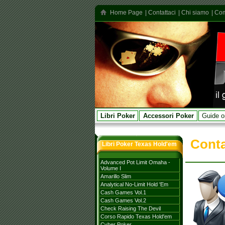
Home Page
|
Contattaci
|
Chi siamo
|
Com
Libri Poker
Accessori Poker
Guide o
Cont
Libri Poker Texas Hold'em
Advanced Pot Limit Omaha -
Volume I
Amarillo Slim
Analytical No-Limit Hold 'em
Cash Games Vol.1
Cash Games Vol.2
Check Raising The Devil
Corso Rapido Texas Hold'em
Cyber Poker