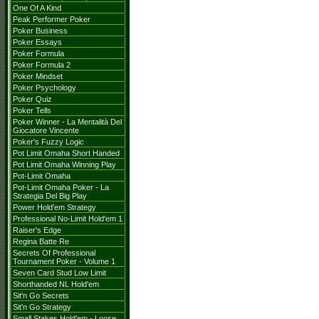
One Of A Kind
Peak Performer Poker
Poker Business
Poker Essays
Poker Formula
Poker Formula 2
Poker Mindset
Poker Psychology
Poker Quiz
Poker Tells
Poker Winner - La Mentalità Del
Giocatore Vincente
Poker's Fuzzy Logic
Pot Limit Omaha Short Handed
Pot Limit Omaha Winning Play
Pot-Limit Omaha
Pot-Limit Omaha Poker - La
Strategia Del Big Play
Power Hold'em Strategy
Professional No-Limit Hold'em 1
Raiser's Edge
Regina Batte Re
Secrets Of Professional
Tournament Poker - Volume 1
Seven Card Stud Low Limit
Shorthanded NL Hold'em
Sit'n Go Secrets
Sit'n Go Strategy
Small Stakes Hold'em - Loose