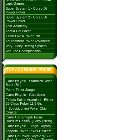
Limit Games
Super System 1 - Corso Di
Power Poker
Super System 2 - Corso Di
Power Poker
Tells Academy
Teoria Del Poker
Think Like A Poker Pro
Tournament Poker Advanced
Very Lucky Betting System
Win The Championship
TOP ACCESSORI POKER
Carte Bicycle - Standard Rider
Back (Blu)
Poker Timer Juego
Carte Bicycle - Guardians
Fiches Suited Arancioni - Blister
25 Chips Poker 11.5 Gr.
4 Sottobicchieri Poker Chip
Coaster
Carte Cartamundi Texas
Hold'Em Casinò Quality (Nero)
Carte Bicycle - Tragic Royalty
Tappeto Poker Texas Hold'em
Carte Da Poker Bicycle WSOP -
World Series Of Poker (rosse)