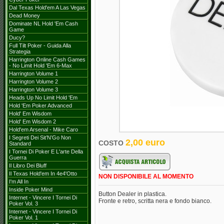
Dal Texas Hold'em A Las Vegas
Dead Money
Dominate NL Hold 'em Cash
Game
Ducy?
Full Tilt Poker - Guida Alla
Strategia
Harrington Online Cash Games
- No Limit Hold 'em 6-Max
Harrington Volume 1
Harrington Volume 2
Harrington Volume 3
Heads Up No Limit Hold 'em
Hold 'em Poker Advanced
Hold' Em Wisdom
Hold' Em Wisdom 2
Hold'em Arsenal - Mike Caro
I Segreti Dei Sit’N’Go Non
2,00 euro
COSTO
Standard
I Tornei Di Poker E L'arte Della
Guerra
Il Libro Dei Bluff
Il Texas Hold'em In 4e4'otto
NON DISPONIBILE AL MOMENTO
I'm All In
Inside Poker Mind
Button Dealer in plastica.
Internet - Vincere I Tornei Di
Fronte e retro, scritta nera e fondo bianco.
Poker Vol. 3
Internet - Vincere I Tornei Di
Poker Vol. 1