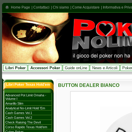
Home Page
|
Contattaci
|
Chi siamo
|
Come Acquistare
|
Informativa e Priv
Libri Poker
Accessori Poker
Guide onLine
News e Articoli
Poke
Libri Poker Texas Hold'em
BUTTON DEALER BIANCO
Advanced Pot Limit Omaha -
Volume I
Amarillo Slim
Analytical No-Limit Hold 'em
Cash Games Vol.1
Cash Games Vol.2
Check Raising The Devil
Corso Rapido Texas Hold'em
Cyber Poker