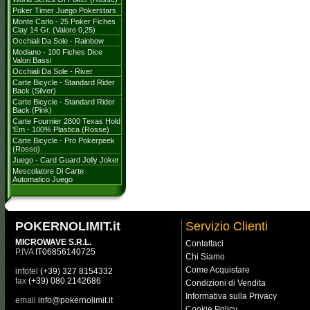
Poker Timer Juego Pokerstars
Monte Carlo - 25 Poker Fiches
Clay 14 Gr. (Valore 0,25)
Occhiali Da Sole - Rainbow
Modiano - 100 Fiches Dice
Valori Bassi
Occhiali Da Sole - River
Carte Bicycle - Standard Rider
Back (Silver)
Carte Bicycle - Standard Rider
Back (Pink)
Carte Fournier 2800 Texas Hold
'Em - 100% Plastica (rosse)
Carte Bicycle - Pro Pokerpeek
(Rosso)
Juego - Card Guard Jolly Joker
Mescolatore Di Carte
Automatico Juego
POKERNOLIMIT.it
Servizio Clienti
MICROWAVE S.R.L.
Contattaci
P.IVA
IT06856140725
Chi Siamo
Come Acquistare
infotel
(+39) 327 8154332
fax
(+39) 080 2142686
Condizioni di Vendita
Informativa sulla Privacy
email
info@pokernolimit.it
Cookie Policy