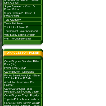
Limit Games
Super System 1 - Corso Di
Power Poker
Super System 2 - Corso Di
Power Poker
Tells Academy
Teoria Del Poker
Think Like A Poker Pro
Tournament Poker Advanced
Very Lucky Betting System
Win The Championship
TOP ACCESSORI POKER
Carte Bicycle - Standard Rider
Back (Blu)
Poker Timer Juego
Carte Bicycle - Guardians
Fiches Suited Arancioni - Blister
25 Chips Poker 11.5 Gr.
4 Sottobicchieri Poker Chip
Coaster
Carte Cartamundi Texas
Hold'Em Casinò Quality (Nero)
Carte Bicycle - Tragic Royalty
Tappeto Poker Texas Hold'em
Carte Da Poker Bicycle WSOP -
World Series Of Poker (rosse)