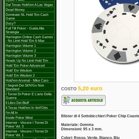
Dal Texas Hold'em A Las Vegas
Dead Money
Dominate NL Hold 'em Cash
Game
Ducy?
Full Tilt Poker - Guida Alla
Strategia
Harrington Online Cash Games
- No Limit Hold 'em 6-Max
Harrington Volume 1
Harrington Volume 2
Harrington Volume 3
Heads Up No Limit Hold 'em
Hold 'em Poker Advanced
Hold' Em Wisdom
Hold' Em Wisdom 2
Hold'em Arsenal - Mike Caro
I Segreti Dei Sit’N’Go Non
5,20 euro
COSTO
Standard
I Tornei Di Poker E L'arte Della
Guerra
Il Libro Dei Bluff
Il Texas Hold'em In 4e4'otto
I'm All In
Blister di 4 Sottobicchieri Poker Chip Coast
Inside Poker Mind
Internet - Vincere I Tornei Di
Materiale: Gomma
Poker Vol. 3
Dimensioni: 95 x 3 mm.
Internet - Vincere I Tornei Di
Poker Vol. 1
Colori: Rosso, Verde, Bianco, Blu