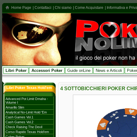
Home Page
|
Contattaci
|
Chi siamo
|
Come Acquistare
|
Informativa e Priv
Libri Poker
Accessori Poker
Guide onLine
News e Articoli
Poke
Libri Poker Texas Hold'em
4 SOTTOBICCHIERI POKER CH
Advanced Pot Limit Omaha -
Volume I
Amarillo Slim
Analytical No-Limit Hold 'em
Cash Games Vol.1
Cash Games Vol.2
Check Raising The Devil
Corso Rapido Texas Hold'em
Cyber Poker