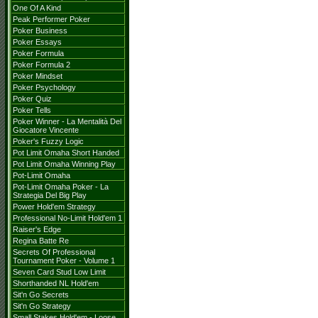
One Of A Kind
Peak Performer Poker
Poker Business
Poker Essays
Poker Formula
Poker Formula 2
Poker Mindset
Poker Psychology
Poker Quiz
Poker Tells
Poker Winner - La Mentalità Del
Giocatore Vincente
Poker's Fuzzy Logic
Pot Limit Omaha Short Handed
Pot Limit Omaha Winning Play
Pot-Limit Omaha
Pot-Limit Omaha Poker - La
Strategia Del Big Play
Power Hold'em Strategy
Professional No-Limit Hold'em 1
Raiser's Edge
Regina Batte Re
Secrets Of Professional
Tournament Poker - Volume 1
Seven Card Stud Low Limit
Shorthanded NL Hold'em
Sit'n Go Secrets
Sit'n Go Strategy
Small Stakes Hold'em - Loose