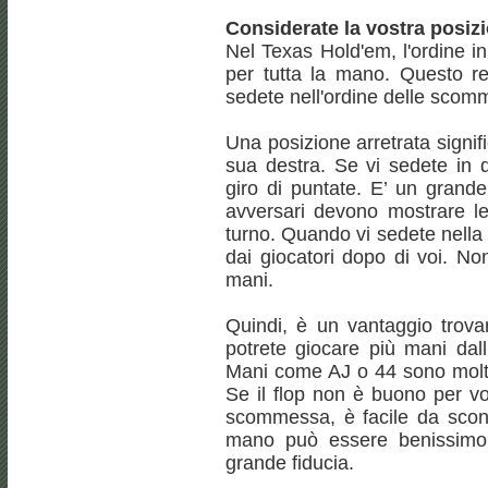
Considerate la vostra posizi
Nel Texas Hold'em, l'ordine in
per tutta la mano. Questo re
sedete nell'ordine delle scom
Una posizione arretrata signifi
sua destra. Se vi sedete in q
giro di puntate. E’ un grande 
avversari devono mostrare le 
turno. Quando vi sedete nella 
dai giocatori dopo di voi. Non
mani.
Quindi, è un vantaggio trova
potrete giocare più mani dall'
Mani come AJ o 44 sono molto p
Se il flop non è buono per vo
scommessa, è facile da scon
mano può essere benissimo 
grande fiducia.