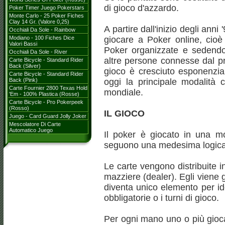
di gioco d'azzardo.
Poker Timer Juego Pokerstars
Monte Carlo - 25 Poker Fiches
Clay 14 Gr. (Valore 0,25)
A partire dall'inizio degli anni 
Occhiali Da Sole - Rainbow
Modiano - 100 Fiches Dice
giocare a Poker online, cioè
Valori Bassi
Poker organizzate e sedendosi
Occhiali Da Sole - River
altre persone connesse dal p
Carte Bicycle - Standard Rider
Back (Silver)
gioco è cresciuto esponenzial
Carte Bicycle - Standard Rider
Back (Pink)
oggi la principale modalità c
Carte Fournier 2800 Texas Hold
mondiale.
'Em - 100% Plastica (rosse)
Carte Bicycle - Pro Pokerpeek
(Rosso)
IL GIOCO
Juego - Card Guard Jolly Joker
Mescolatore Di Carte
Automatico Juego
Il poker è giocato in una mol
seguono una medesima logica 
Le carte vengono distribuite i
mazziere (dealer). Egli viene
diventa unico elemento per ide
obbligatorie o i turni di gioco.
Per ogni mano uno o più gioca