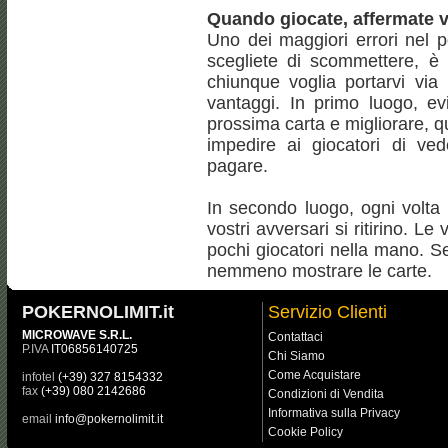
Quando giocate, affermate v
Uno dei maggiori errori nel
scegliete di scommettere, è 
chiunque voglia portarvi via
vantaggi. In primo luogo, ev
prossima carta e migliorare, q
impedire ai giocatori di ved
pagare.
In secondo luogo, ogni volta 
vostri avversari si ritirino. L
pochi giocatori nella mano. Se
nemmeno mostrare le carte.
POKERNOLIMIT.it
Servizio Clienti
MICROWAVE S.R.L.
Contattaci
P.IVA
IT06856140725
Chi Siamo
Come Acquistare
infotel
(+39) 327 8154332
fax
(+39) 080 2142686
Condizioni di Vendita
Informativa sulla Privacy
email
info@pokernolimit.it
Cookie Policy