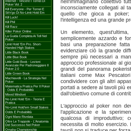
nell'immaginario collettivo tu
Internet - Vincere I Tornei Di
Poker Vol. 2
inconsciamente collegati al 
Kill Everyone - Per Tornei E
Sit'n'go Di No-Limit Hold Em
quello che gioca a poker; a
Kill Luck!
l'intelligenza ed una grande p
Kill Phil
Kill Razz
Un elemento, quest'ultima
Killer Poker Online
La Guida Completa Ai Tell Nel
semplicemente azzardo e fo
Poker
basi una preparazione fatta
Limit Hold 'em Pro. Short-
Handed High Stakes
evidenziare ciò la grande diff
Little Black Book
sempre più necessari a man
Little Blue Book
Little Gold Book - Lezioni
approccio professionale al gio
Avanzate Per Padroneggiare Il
grandi del panorama pokeris
Poker 2.0
Little Green Book
italiani come Max Pescato
Machiavelli - La Strategia Nel
condividere con gli altri appas
Poker
Matematica Pratica Per Il Poker
portati a sedere ai tavoli più 
- Odds E Probabilità
dall'obiettivo comune di contri
Mixed Mindset
No Limit Hold 'em - Teoria E
Pratica
L'approccio al poker non dev
No-Limit Hold'em Small Stakes
l'applicazione e la sperime
Odds E Probabilità
Ogni Mano Rivelata
qualcosa di improduttivo; 
Oltre Le Trappole - L'Anatomia
necessita di molto esercizio.
Del Successo Nel Poker
tavoli non si traduce per forza
Omaha Championship