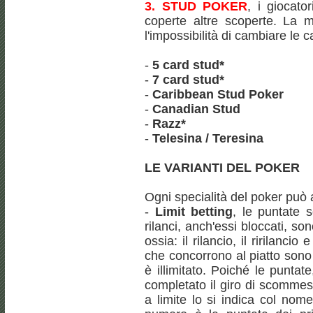
3. STUD POKER
, i giocato
coperte altre scoperte. La m
l'impossibilità di cambiare le c
-
5 card stud*
-
7 card stud*
-
Caribbean Stud Poker
-
Canadian Stud
-
Razz*
-
Telesina / Teresina
LE VARIANTI DEL POKER
Ogni specialità del poker può a
-
Limit betting
, le puntate 
rilanci, anch'essi bloccati, 
ossia: il rilancio, il ririlanci
che concorrono al piatto sono s
è illimitato. Poiché le puntat
completato il giro di scomme
a limite lo si indica col nom