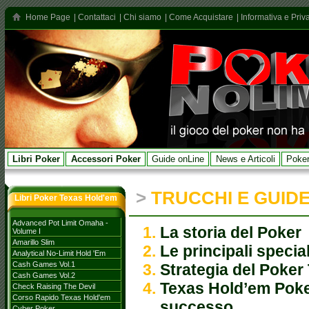
Home Page
|
Contattaci
|
Chi siamo
|
Come Acquistare
|
Informativa e Priv
Libri Poker
Accessori Poker
Guide onLine
News e Articoli
Poke
>
TRUCCHI E GUIDE
Libri Poker Texas Hold'em
Advanced Pot Limit Omaha -
La storia del Poker
Volume I
Amarillo Slim
Le principali specia
Analytical No-Limit Hold 'em
Cash Games Vol.1
Strategia del Poker
Cash Games Vol.2
Texas Hold’em Poker,
Check Raising The Devil
Corso Rapido Texas Hold'em
successo
Cyber Poker