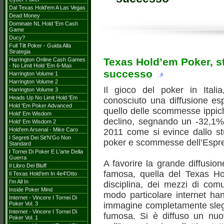
Dal Texas Hold'em A Las Vegas
Dead Money
Dominate NL Hold 'em Cash
Game
Ducy?
Full Tilt Poker - Guida Alla
Strategia
Texas Hold’em Poker, st
Harrington Online Cash Games
- No Limit Hold 'em 6-Max
successo
Harrington Volume 1
Harrington Volume 2
Il gioco del poker in Itali
Harrington Volume 3
Heads Up No Limit Hold 'em
conosciuto una diffusione esp
Hold 'em Poker Advanced
quello delle scommesse ippic
Hold' Em Wisdom
declino, segnando un -32,1% n
Hold' Em Wisdom 2
Hold'em Arsenal - Mike Caro
2011 come si evince dallo stud
I Segreti Dei Sit’N’Go Non
poker e scommesse dell’Espr
Standard
I Tornei Di Poker E L'arte Della
Guerra
A favorire la grande diffusion
Il Libro Dei Bluff
famosa, quella del Texas Ho
Il Texas Hold'em In 4e4'otto
I'm All In
disciplina, dei mezzi di com
Inside Poker Mind
modo particolare internet han
Internet - Vincere I Tornei Di
Poker Vol. 3
immagine completamente slegat
Internet - Vincere I Tornei Di
fumosa. Si è diffuso un nuo
Poker Vol. 1