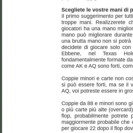
Scegliete le vostre mani di 
Il primo suggerimento per tutti
troppe mani. Realizzerete c
giocatori ha una mano migliore
mano può migliorare durante 
una brutta mano non si potrà a
decidete di giocare solo con
Ebbene, nel Texas Hol
fondamentalmente formate da d
come AK e AQ sono forti, come
Coppie minori e carte non così
si può essere forti, ma se i
AQ, voi potreste essere in gros
Coppie da 88 e minori sono gio
o più carte più alte (overcard
flop, probabilmente potrete
maggiormente probabile che c
per giocare 22 dopo il flop dov