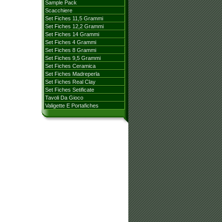
Sample Pack
Scacchiere
Set Fiches 11,5 Grammi
Set Fiches 12,2 Grammi
Set Fiches 14 Grammi
Set Fiches 4 Grammi
Set Fiches 8 Grammi
Set Fiches 9,5 Grammi
Set Fiches Ceramica
Set Fiches Madreperla
Set Fiches Real Clay
Set Fiches Setificate
Tavoli Da Gioco
Valigette E Portafiches