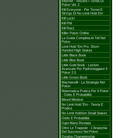
Internet - Vincere I Tornei Di
Poker Vol. 2
Kill Everyone - Per Tornei E
Sit'n'go Di No-Limit Hold Em
Kill Luck!
Kill Phil
Kill Razz
Killer Poker Online
La Guida Completa Ai Tell Nel
Poker
Limit Hold 'em Pro. Short-
Handed High Stakes
Little Black Book
Little Blue Book
Little Gold Book - Lezioni
Avanzate Per Padroneggiare Il
Poker 2.0
Little Green Book
Machiavelli - La Strategia Nel
Poker
Matematica Pratica Per Il Poker
- Odds E Probabilità
Mixed Mindset
No Limit Hold 'em - Teoria E
Pratica
No-Limit Hold'em Small Stakes
Odds E Probabilità
Ogni Mano Rivelata
Oltre Le Trappole - L'Anatomia
Del Successo Nel Poker
Omaha Championship