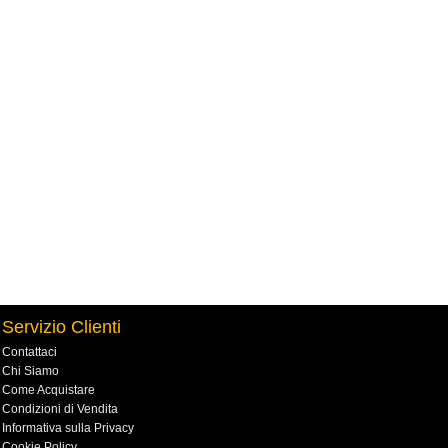
Servizio Clienti
Contattaci
Chi Siamo
Come Acquistare
Condizioni di Vendita
Informativa sulla Privacy
Cookie Policy