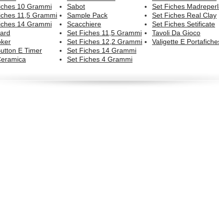
Fiches 10 Grammi
Sabot
Set Fiches Madreper
Fiches 11,5 Grammi
Sample Pack
Set Fiches Real Clay
Fiches 14 Grammi
Scacchiere
Set Fiches Setificate
ard
Set Fiches 11,5 Grammi
Tavoli Da Gioco
oker
Set Fiches 12,2 Grammi
Valigette E Portafiche
utton E Timer
Set Fiches 14 Grammi
Ceramica
Set Fiches 4 Grammi