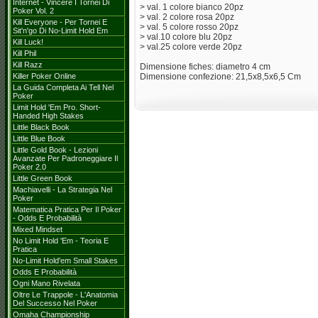
Internet - Vincere I Tornei Di
> val. 1 colore bianco 20pz
Poker Vol. 2
> val. 2 colore rosa 20pz
Kill Everyone - Per Tornei E
> val. 5 colore rosso 20pz
Sit'n'go Di No-Limit Hold Em
> val.10 colore blu 20pz
Kill Luck!
> val.25 colore verde 20pz
Kill Phil
Kill Razz
Dimensione fiches: diametro 4 cm
Killer Poker Online
Dimensione confezione: 21,5x8,5x6,5 Cm
La Guida Completa Ai Tell Nel
Poker
Limit Hold 'em Pro. Short-
Handed High Stakes
Little Black Book
Little Blue Book
Little Gold Book - Lezioni
Avanzate Per Padroneggiare Il
Poker 2.0
Little Green Book
Machiavelli - La Strategia Nel
Poker
Matematica Pratica Per Il Poker
- Odds E Probabilità
Mixed Mindset
No Limit Hold 'em - Teoria E
Pratica
No-Limit Hold'em Small Stakes
Odds E Probabilità
Ogni Mano Rivelata
Oltre Le Trappole - L'Anatomia
Del Successo Nel Poker
Omaha Championship