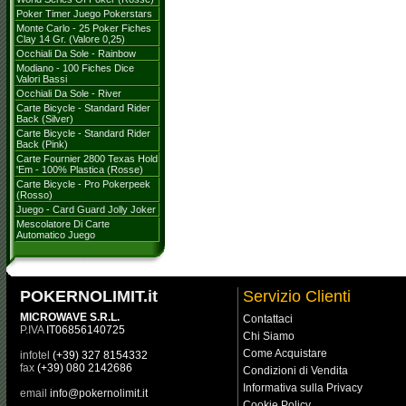
Poker Timer Juego Pokerstars
Monte Carlo - 25 Poker Fiches
Clay 14 Gr. (Valore 0,25)
Occhiali Da Sole - Rainbow
Modiano - 100 Fiches Dice
Valori Bassi
Occhiali Da Sole - River
Carte Bicycle - Standard Rider
Back (Silver)
Carte Bicycle - Standard Rider
Back (Pink)
Carte Fournier 2800 Texas Hold
'Em - 100% Plastica (rosse)
Carte Bicycle - Pro Pokerpeek
(Rosso)
Juego - Card Guard Jolly Joker
Mescolatore Di Carte
Automatico Juego
POKERNOLIMIT.it
Servizio Clienti
MICROWAVE S.R.L.
Contattaci
P.IVA
IT06856140725
Chi Siamo
Come Acquistare
infotel
(+39) 327 8154332
fax
(+39) 080 2142686
Condizioni di Vendita
Informativa sulla Privacy
email
info@pokernolimit.it
Cookie Policy