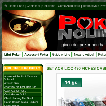
Home Page
|
Contattaci
|
Chi siamo
|
Come Acquistare
|
Informativa e Priv
Libri Poker
Accessori Poker
Guide onLine
News e Articoli
Poke
Libri Poker Texas Hold'em
SET ACRILICO 490 FICHES CAS
Advanced Pot Limit Omaha -
Volume I
Amarillo Slim
Analytical No-Limit Hold 'em
Cash Games Vol.1
Cash Games Vol.2
Check Raising The Devil
Corso Rapido Texas Hold'em
Cyber Poker