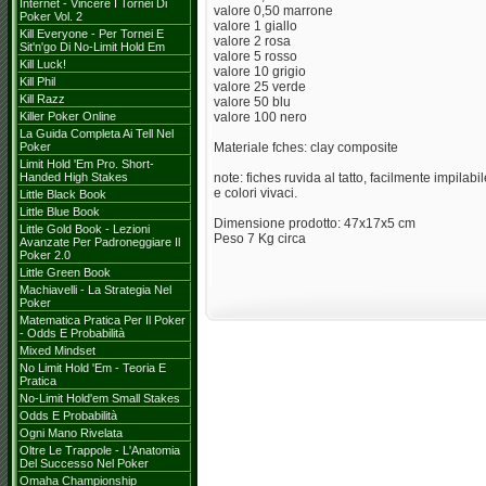
Internet - Vincere I Tornei Di
valore 0,50 marrone
Poker Vol. 2
valore 1 giallo
Kill Everyone - Per Tornei E
valore 2 rosa
Sit'n'go Di No-Limit Hold Em
valore 5 rosso
Kill Luck!
valore 10 grigio
Kill Phil
valore 25 verde
Kill Razz
valore 50 blu
Killer Poker Online
valore 100 nero
La Guida Completa Ai Tell Nel
Poker
Materiale fches: clay composite
Limit Hold 'em Pro. Short-
Handed High Stakes
note: fiches ruvida al tatto, facilmente impilabil
e colori vivaci.
Little Black Book
Little Blue Book
Dimensione prodotto: 47x17x5 cm
Little Gold Book - Lezioni
Peso 7 Kg circa
Avanzate Per Padroneggiare Il
Poker 2.0
Little Green Book
Machiavelli - La Strategia Nel
Poker
Matematica Pratica Per Il Poker
- Odds E Probabilità
Mixed Mindset
No Limit Hold 'em - Teoria E
Pratica
No-Limit Hold'em Small Stakes
Odds E Probabilità
Ogni Mano Rivelata
Oltre Le Trappole - L'Anatomia
Del Successo Nel Poker
Omaha Championship