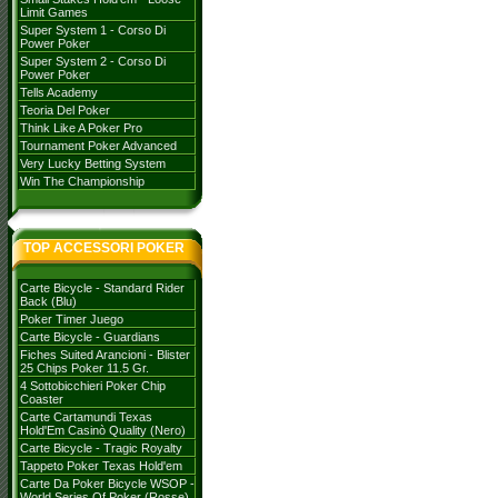
Limit Games
Super System 1 - Corso Di
Power Poker
Super System 2 - Corso Di
Power Poker
Tells Academy
Teoria Del Poker
Think Like A Poker Pro
Tournament Poker Advanced
Very Lucky Betting System
Win The Championship
TOP ACCESSORI POKER
Carte Bicycle - Standard Rider
Back (Blu)
Poker Timer Juego
Carte Bicycle - Guardians
Fiches Suited Arancioni - Blister
25 Chips Poker 11.5 Gr.
4 Sottobicchieri Poker Chip
Coaster
Carte Cartamundi Texas
Hold'Em Casinò Quality (Nero)
Carte Bicycle - Tragic Royalty
Tappeto Poker Texas Hold'em
Carte Da Poker Bicycle WSOP -
World Series Of Poker (rosse)