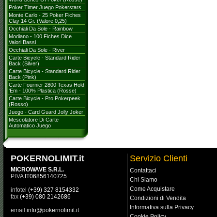
Poker Timer Juego Pokerstars
Monte Carlo - 25 Poker Fiches
Clay 14 Gr. (Valore 0,25)
Occhiali Da Sole - Rainbow
Modiano - 100 Fiches Dice
Valori Bassi
Occhiali Da Sole - River
Carte Bicycle - Standard Rider
Back (Silver)
Carte Bicycle - Standard Rider
Back (Pink)
Carte Fournier 2800 Texas Hold
'Em - 100% Plastica (rosse)
Carte Bicycle - Pro Pokerpeek
(Rosso)
Juego - Card Guard Jolly Joker
Mescolatore Di Carte
Automatico Juego
POKERNOLIMIT.it
Servizio Clienti
MICROWAVE S.R.L.
Contattaci
P.IVA
IT06856140725
Chi Siamo
Come Acquistare
infotel
(+39) 327 8154332
fax
(+39) 080 2142686
Condizioni di Vendita
Informativa sulla Privacy
email
info@pokernolimit.it
Cookie Policy