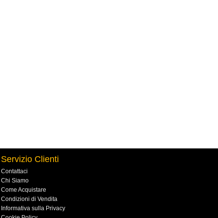
Servizio Clienti
Contattaci
Chi Siamo
Come Acquistare
Condizioni di Vendita
Informativa sulla Privacy
Cookie Policy