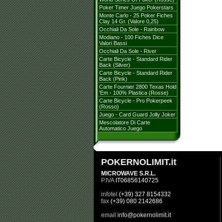
Poker Timer Juego Pokerstars
Monte Carlo - 25 Poker Fiches
Clay 14 Gr. (Valore 0,25)
Occhiali Da Sole - Rainbow
Modiano - 100 Fiches Dice
Valori Bassi
Occhiali Da Sole - River
Carte Bicycle - Standard Rider
Back (Silver)
Carte Bicycle - Standard Rider
Back (Pink)
Carte Fournier 2800 Texas Hold
'Em - 100% Plastica (rosse)
Carte Bicycle - Pro Pokerpeek
(Rosso)
Juego - Card Guard Jolly Joker
Mescolatore Di Carte
Automatico Juego
POKERNOLIMIT.it
MICROWAVE S.R.L.
P.IVA
IT06856140725
infotel
(+39) 327 8154332
fax
(+39) 080 2142686
email
info@pokernolimit.it